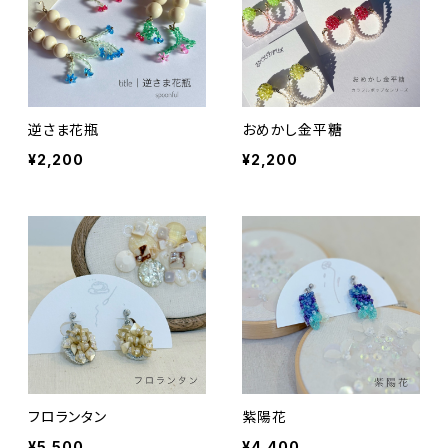
逆さま花瓶
おめかし金平糖
¥2,200
¥2,200
フロランタン
紫陽花
¥5,500
¥4,400