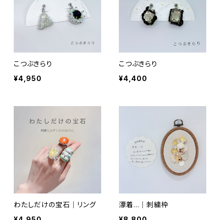
こつぶきらり
こつぶきらり
¥4,950
¥4,400
わたしだけの宝石｜リング
漂着…｜刺繍枠
¥4,950
¥8,800