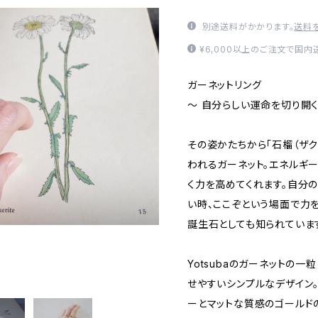
別途送料がかかります。
送料
¥6,000以上のご注文で国
ガーネットリング
〜 自分らしい運命を切り開く
その姿かたちから「石榴（ザク
われるガーネット。エネルギ
く力を高めてくれます。自分
い時、ここぞという場面で力
誕生石としても知られていま
Yotsubaのガーネットの
せやすいシンプルなデザイン
ーとマットな質感のゴールド