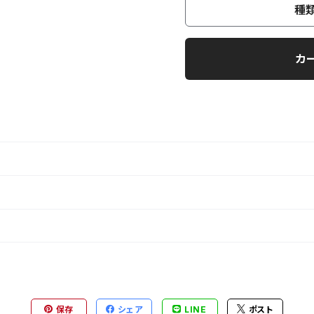
種
カ
保存
シェア
LINE
ポスト