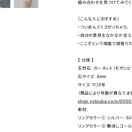
組み合わせを見つけてみてく
［こんな人におすすめ］
・ついめんどくさがっちゃう。
・自分の意見をなかなか言え
・ここぞという場面で頑張りた
【 仕様 】
天然石: ガーネット（モザンビ
石サイズ: 4mm
サイズ: 11,13号
（商品により号数が異なりま
shop.yotsuba.co/p/0000
素材:
リングカラー① シルバー: Sil
リングカラー② 艶消しゴールド: 