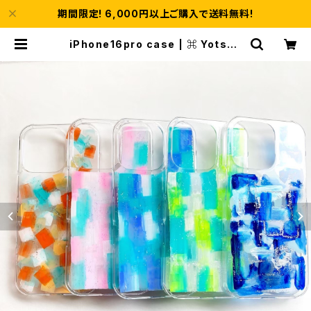
期間限定! 6,000円以上ご購入で送料無料!
iPhone16pro case | ⌘ Yotsub
a ｜よつば